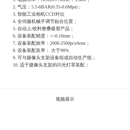
2.
气压：
5.5-6BAR(0.55-0.6Mpa)；
3.
智能工业相机
CCD对位
4.
全伺服机械手调节贴合位置；
5.
自动上
/收料整叠吸塑产品
；
6.
设备装配精度：
+/-0.10mm；
7.
设备装配效率：
2000-2500pcs/hour；
8.
设备装配良率：
大于
98%
9.
可与摄像头支架设备组成自动生产线；
10.
适于摄像头支架的闪光灯罩装配；
视频展示